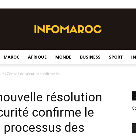
MAROC
AFRIQUE
MONDE
BUSINESS
SPORT
I
InfoMaroc
 du Conseil de sécurité confirme le...
nouvelle résolution
urité confirme le
C
u processus des