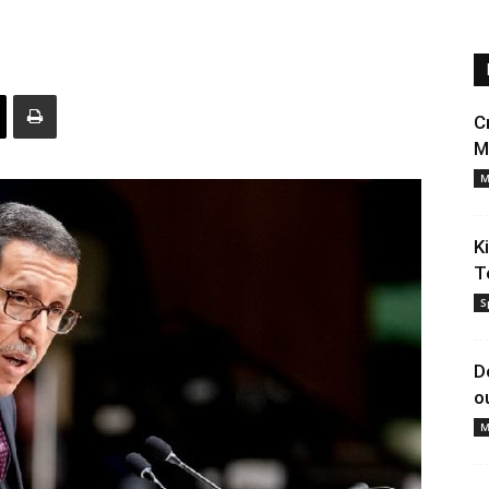
C
M
M
K
T
S
D
o
M