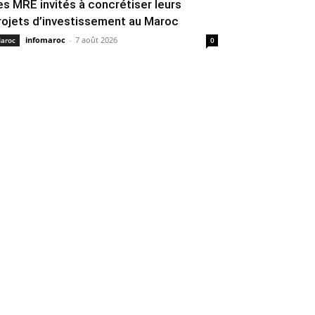
es MRE invités à concrétiser leurs
rojets d’investissement au Maroc
infomaroc
-
7 août 2026
aroc
0