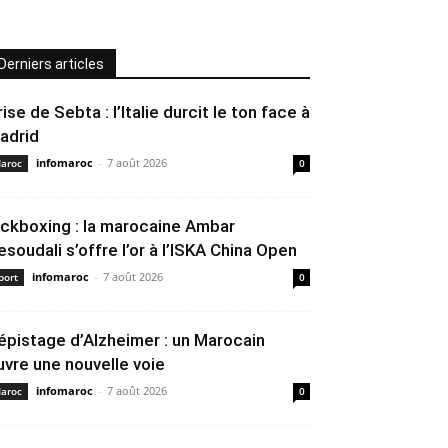
Derniers articles
rise de Sebta : l’Italie durcit le ton face à
adrid
infomaroc
-
7 août 2026
aroc
0
ickboxing : la marocaine Ambar
esoudali s’offre l’or à l’ISKA China Open
infomaroc
-
7 août 2026
port
0
épistage d’Alzheimer : un Marocain
uvre une nouvelle voie
infomaroc
-
7 août 2026
aroc
0