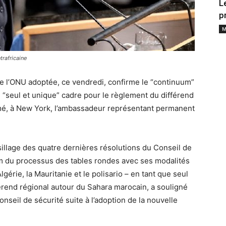
L
p
M
trafricaine
de l’ONU adoptée, ce vendredi, confirme le “continuum”
 “seul et unique” cadre pour le règlement du différend
rmé, à New York, l’ambassadeur représentant permanent
e sillage des quatre dernières résolutions du Conseil de
um du processus des tables rondes avec ses modalités
lgérie, la Mauritanie et le polisario – en tant que seul
érend régional autour du Sahara marocain, a souligné
nseil de sécurité suite à l’adoption de la nouvelle