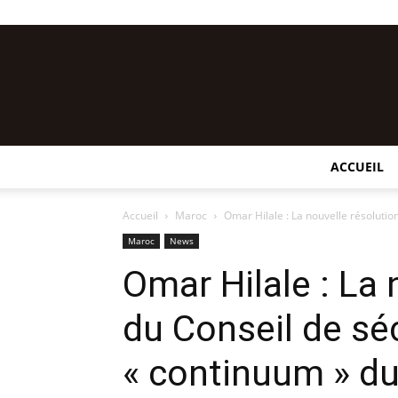
ACCUEIL
Accueil
Maroc
Omar Hilale : La nouvelle résolution
Maroc
News
Omar Hilale : La 
du Conseil de séc
« continuum » d