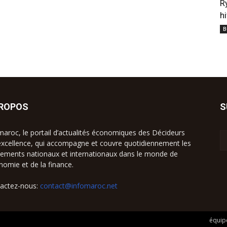
R
h
B
PROPOS
S
maroc, le portail d’actualités économiques des Décideurs
excellence, qui accompagne et couvre quotidiennement les
ements nationaux et internationaux dans le monde de
onomie et de la finance.
actez-nous:
contact@infomaroc.net
équipe