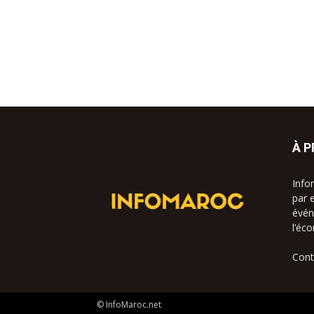
À 
Info
par 
évén
l’éc
Cont
© InfoMaroc.net