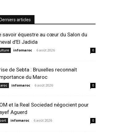
Derniers articles
e savoir équestre au cœur du Salon du
heval d’El Jadida
infomaroc
-
6 août 2026
ulture
0
rise de Sebta : Bruxelles reconnaît
’importance du Maroc
infomaroc
-
6 août 2026
aroc
0
’OM et la Real Sociedad négocient pour
ayef Aguerd
infomaroc
-
6 août 2026
port
0