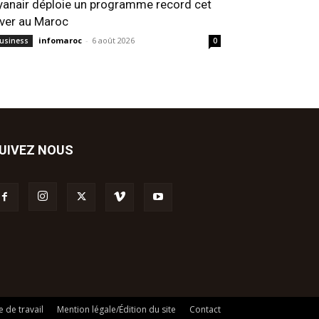
yanair déploie un programme record cet
iver au Maroc
infomaroc
-
6 août 2026
usiness
0
UIVEZ NOUS
 de travail
Mention légale/Édition du site
Contact