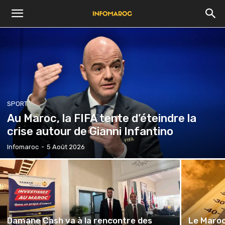
SPORT
Au Maroc, la FIFA tente d’éteindre la
crise autour de Gianni Infantino
Infomaroc
-
5 Août 2026
Damane Cash va à la rencontre des
Le Maroc