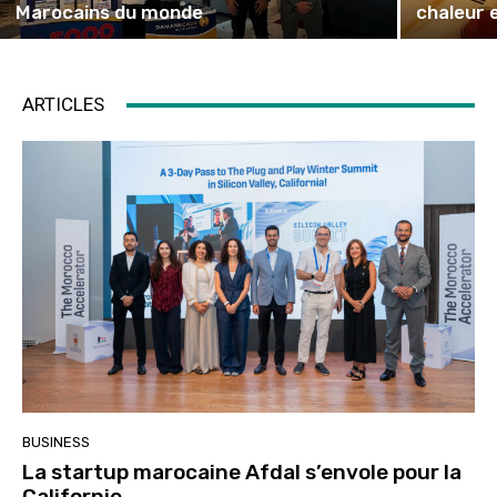
Marocains du monde
chaleur 
ARTICLES
BUSINESS
La startup marocaine Afdal s’envole pour la
Californie