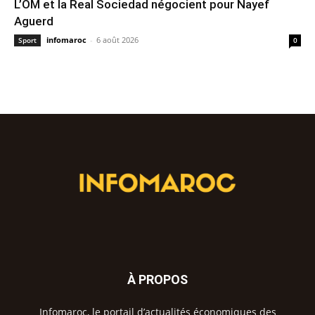
L’OM et la Real Sociedad négocient pour Nayef
Aguerd
infomaroc
-
6 août 2026
Sport
0
À PROPOS
Infomaroc, le portail d’actualités économiques des