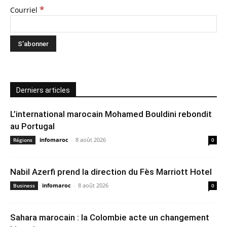
*
Courriel
Derniers articles
L’international marocain Mohamed Bouldini rebondit
au Portugal
infomaroc
-
8 août 2026
Régions
0
Nabil Azerfi prend la direction du Fès Marriott Hotel
infomaroc
-
8 août 2026
Business
0
Sahara marocain : la Colombie acte un changement