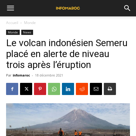
Accueil
Monde
Monde
News
Le volcan indonésien Semeru
placé en alerte de niveau
trois après l’éruption
Par
infomaroc
-
18 décembre 2021