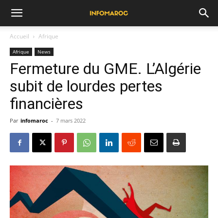
Accueil
Afrique
Afrique
News
Fermeture du GME. L’Algérie
subit de lourdes pertes
financières
Par
infomaroc
-
7 mars 2022