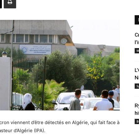
C
l
M
L
N
S
R
h
B
ron viennent d’être détectés en Algérie, qui fait face à
steur d’Algérie (IPA).