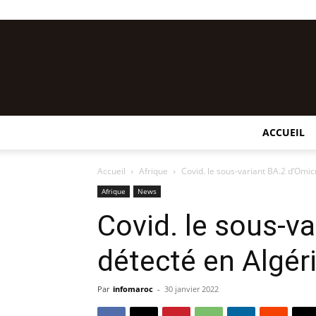
ACCUEIL
Accueil
Afrique
Covid. le sous-variant BA.2 d’Omic
Afrique
News
Covid. le sous-v
détecté en Algér
Par
infomaroc
-
30 janvier 2022