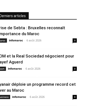
Derniers articles
rise de Sebta : Bruxelles reconnaît
’importance du Maroc
infomaroc
-
6 août 2026
aroc
0
’OM et la Real Sociedad négocient pour
ayef Aguerd
infomaroc
-
6 août 2026
port
0
yanair déploie un programme record cet
iver au Maroc
infomaroc
-
6 août 2026
usiness
0