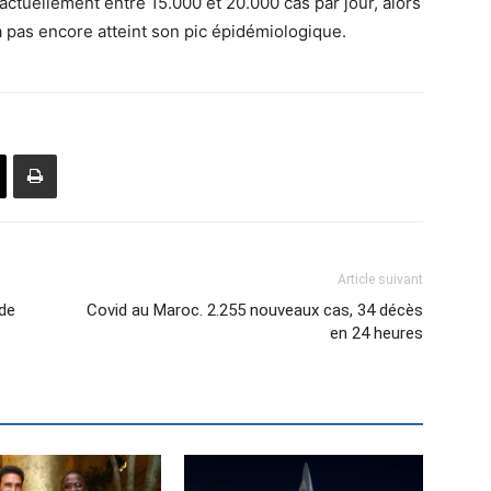
actuellement entre 15.000 et 20.000 cas par jour, alors
a pas encore atteint son pic épidémiologique.
Article suivant
 de
Covid au Maroc. 2.255 nouveaux cas, 34 décès
en 24 heures