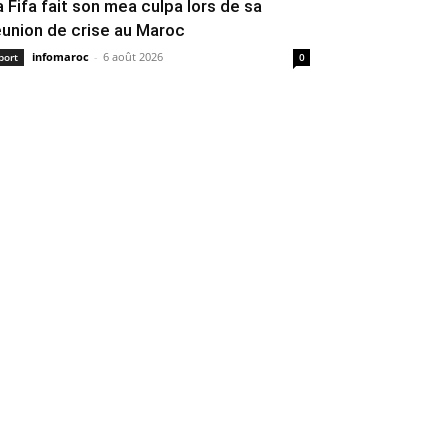
a Fifa fait son mea culpa lors de sa
éunion de crise au Maroc
infomaroc
-
6 août 2026
port
0