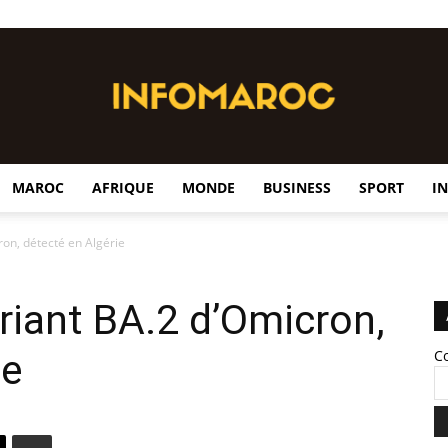
MAROC
AFRIQUE
MONDE
BUSINESS
SPORT
I
InfoMaroc
ron, détecté en Algérie
ariant BA.2 d’Omicron,
ie
C