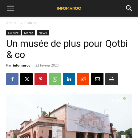
Accueil
Culture
Culture
Maroc
News
Un musée de plus pour Qotbi
& co
Par
infomaroc
-
22 février 2023