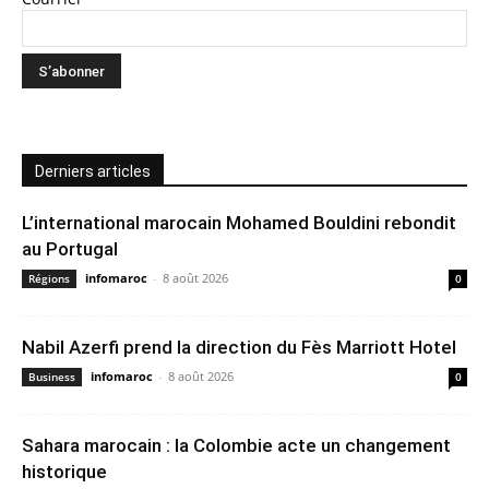
Derniers articles
L’international marocain Mohamed Bouldini rebondit
au Portugal
infomaroc
-
8 août 2026
Régions
0
Nabil Azerfi prend la direction du Fès Marriott Hotel
infomaroc
-
8 août 2026
Business
0
Sahara marocain : la Colombie acte un changement
historique