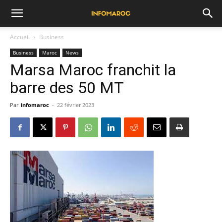
Accueil
Business
Business
Maroc
News
Marsa Maroc franchit la
barre des 50 MT
Par
infomaroc
-
22 février 2023