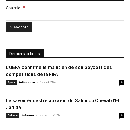
*
Courriel
Derniers articles
L’UEFA confirme le maintien de son boycott des
compétitions de la FIFA
infomaroc
-
6 août 2026
Sport
0
Le savoir équestre au cœur du Salon du Cheval d’El
Jadida
infomaroc
-
6 août 2026
Culture
0