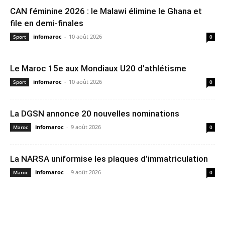
CAN féminine 2026 : le Malawi élimine le Ghana et
file en demi-finales
infomaroc
-
10 août 2026
Sport
0
Le Maroc 15e aux Mondiaux U20 d’athlétisme
infomaroc
-
10 août 2026
Sport
0
La DGSN annonce 20 nouvelles nominations
infomaroc
-
9 août 2026
Maroc
0
La NARSA uniformise les plaques d’immatriculation
infomaroc
-
9 août 2026
Maroc
0