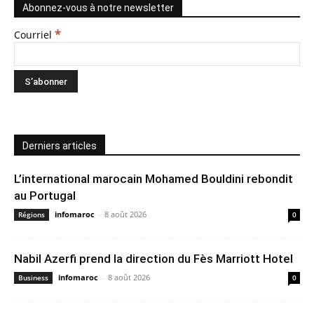
Abonnez-vous à notre newsletter
*
Courriel
Derniers articles
L’international marocain Mohamed Bouldini rebondit
au Portugal
infomaroc
-
8 août 2026
Régions
0
Nabil Azerfi prend la direction du Fès Marriott Hotel
infomaroc
-
8 août 2026
Business
0