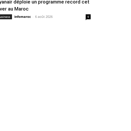
yanair déploie un programme record cet
iver au Maroc
infomaroc
-
6 août 2026
usiness
0