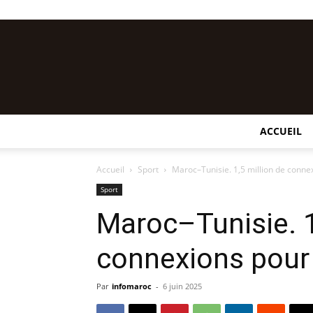
ACCUEIL
Accueil
Sport
Maroc–Tunisie. 1,5 million de connex
Sport
Maroc–Tunisie. 1
connexions pour 
Par
infomaroc
-
6 juin 2025