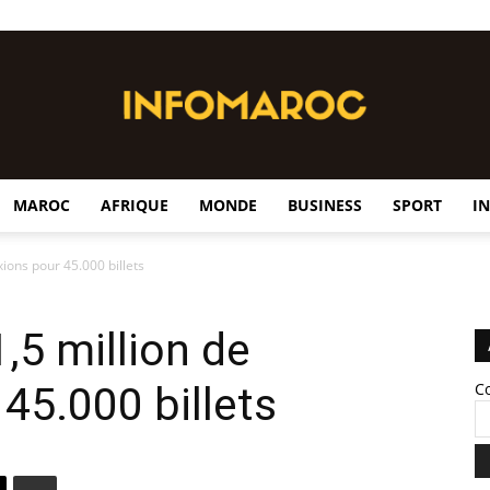
MAROC
AFRIQUE
MONDE
BUSINESS
SPORT
I
InfoMaroc
ions pour 45.000 billets
,5 million de
45.000 billets
C