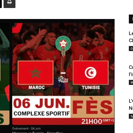
L
C
C
C
l
M
L
N
S