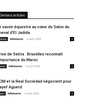
Derniers articles
e savoir équestre au cœur du Salon du
heval d’El Jadida
infomaroc
-
6 août 2026
ulture
0
rise de Sebta : Bruxelles reconnaît
’importance du Maroc
infomaroc
-
6 août 2026
aroc
0
’OM et la Real Sociedad négocient pour
ayef Aguerd
infomaroc
-
6 août 2026
port
0