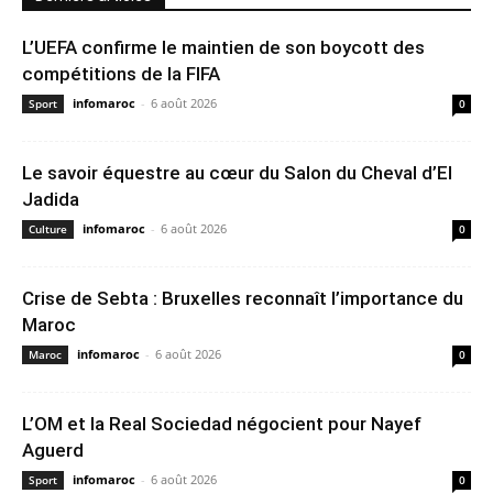
L’UEFA confirme le maintien de son boycott des
compétitions de la FIFA
infomaroc
-
6 août 2026
Sport
0
Le savoir équestre au cœur du Salon du Cheval d’El
Jadida
infomaroc
-
6 août 2026
Culture
0
Crise de Sebta : Bruxelles reconnaît l’importance du
Maroc
infomaroc
-
6 août 2026
Maroc
0
L’OM et la Real Sociedad négocient pour Nayef
Aguerd
infomaroc
-
6 août 2026
Sport
0