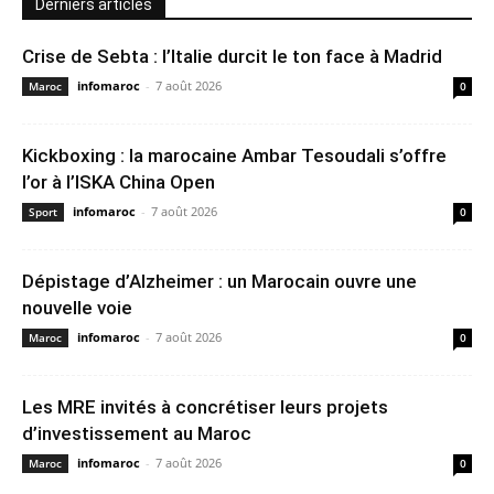
Derniers articles
Crise de Sebta : l’Italie durcit le ton face à Madrid
infomaroc
-
7 août 2026
Maroc
0
Kickboxing : la marocaine Ambar Tesoudali s’offre
l’or à l’ISKA China Open
infomaroc
-
7 août 2026
Sport
0
Dépistage d’Alzheimer : un Marocain ouvre une
nouvelle voie
infomaroc
-
7 août 2026
Maroc
0
Les MRE invités à concrétiser leurs projets
d’investissement au Maroc
infomaroc
-
7 août 2026
Maroc
0