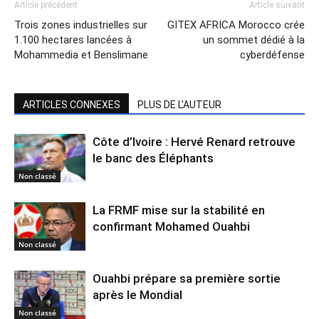
Article précédent
Article suivant
Trois zones industrielles sur
GITEX AFRICA Morocco crée
1.100 hectares lancées à
un sommet dédié à la
Mohammedia et Benslimane
cyberdéfense
ARTICLES CONNEXES
PLUS DE L'AUTEUR
Côte d’Ivoire : Hervé Renard retrouve
le banc des Éléphants
Non classé
La FRMF mise sur la stabilité en
confirmant Mohamed Ouahbi
Non classé
Ouahbi prépare sa première sortie
après le Mondial
Non classé