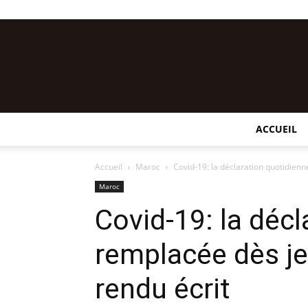
ACCUEIL
Accueil
Maroc
Covid-19: la déclaration quotidien
Maroc
Covid-19: la déc
remplacée dès j
rendu écrit