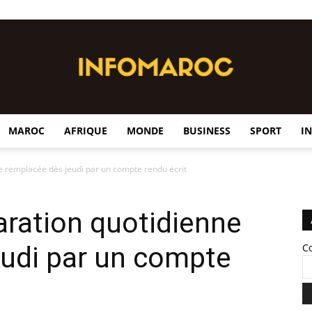
MAROC
AFRIQUE
MONDE
BUSINESS
SPORT
I
InfoMaroc
ne remplacée dès jeudi par un compte rendu écrit
laration quotidienne
eudi par un compte
C