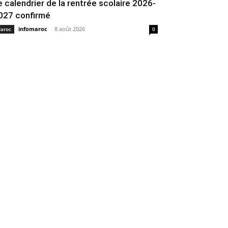
e calendrier de la rentrée scolaire 2026-
027 confirmé
infomaroc
-
8 août 2026
aroc
0