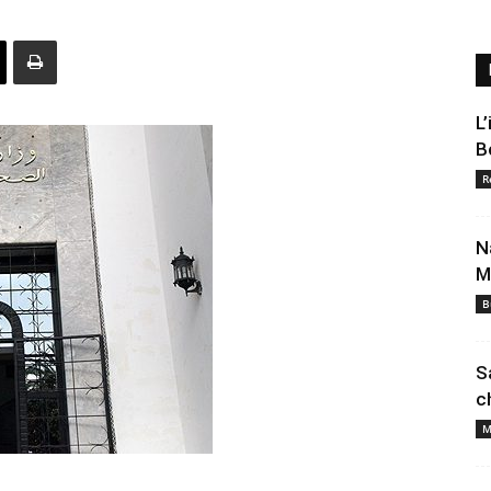
L
B
R
N
M
B
S
c
M