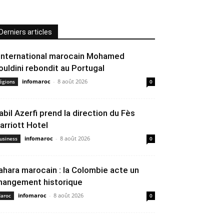
Derniers articles
’international marocain Mohamed
ouldini rebondit au Portugal
infomaroc
-
8 août 2026
égions
0
abil Azerfi prend la direction du Fès
arriott Hotel
infomaroc
-
8 août 2026
usiness
0
ahara marocain : la Colombie acte un
hangement historique
infomaroc
-
8 août 2026
aroc
0