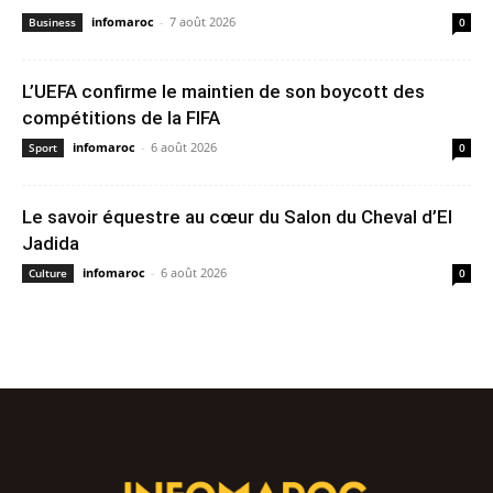
infomaroc
-
7 août 2026
Business
0
L’UEFA confirme le maintien de son boycott des
compétitions de la FIFA
infomaroc
-
6 août 2026
Sport
0
Le savoir équestre au cœur du Salon du Cheval d’El
Jadida
infomaroc
-
6 août 2026
Culture
0