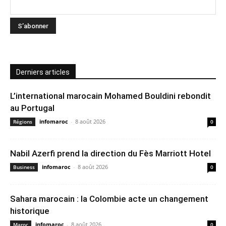
Derniers articles
L’international marocain Mohamed Bouldini rebondit
au Portugal
infomaroc
-
8 août 2026
Régions
0
Nabil Azerfi prend la direction du Fès Marriott Hotel
infomaroc
-
8 août 2026
Business
0
Sahara marocain : la Colombie acte un changement
historique
infomaroc
-
8 août 2026
Maroc
0