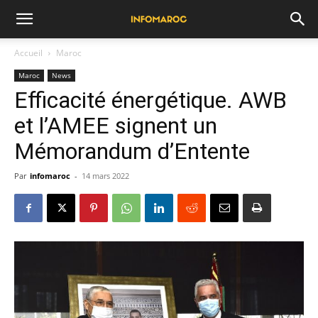
Accueil
Maroc
Maroc
News
Efficacité énergétique. AWB
et l’AMEE signent un
Mémorandum d’Entente
Par
infomaroc
-
14 mars 2022