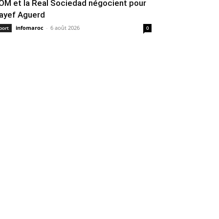
’OM et la Real Sociedad négocient pour
ayef Aguerd
infomaroc
-
6 août 2026
port
0