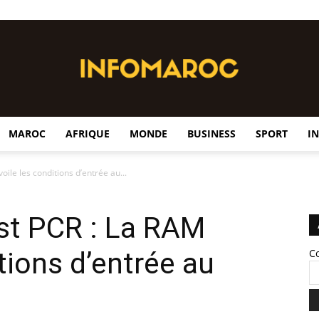
MAROC
AFRIQUE
MONDE
BUSINESS
SPORT
I
InfoMaroc
ile les conditions d’entrée au...
st PCR : La RAM
tions d’entrée au
C