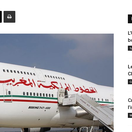
L
b
S
L
C
C
C
l
M