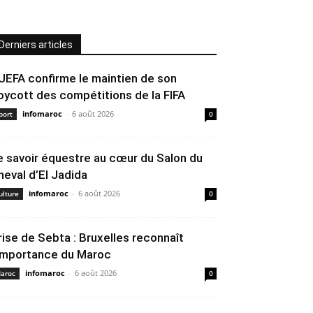
Derniers articles
’UEFA confirme le maintien de son
oycott des compétitions de la FIFA
infomaroc
-
6 août 2026
port
0
e savoir équestre au cœur du Salon du
heval d’El Jadida
infomaroc
-
6 août 2026
ulture
0
rise de Sebta : Bruxelles reconnaît
’importance du Maroc
infomaroc
-
6 août 2026
aroc
0