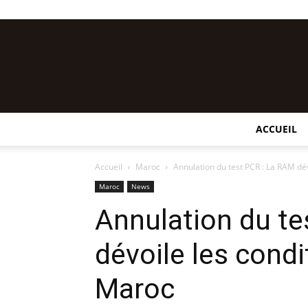
ACCUEIL
Accueil
Maroc
Annulation du test PCR : La RAM dévo
Maroc
News
Annulation du te
dévoile les condi
Maroc