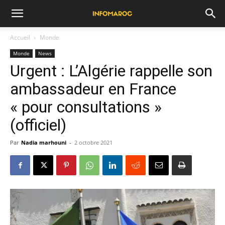
Accueil
Monde
Monde
News
Urgent : L’Algérie rappelle son
ambassadeur en France
« pour consultations »
(officiel)
Par
Nadia marhouni
-
2 octobre 2021