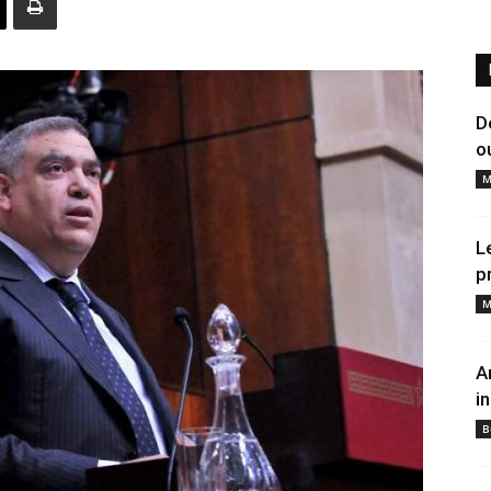
D
o
M
L
p
M
A
i
B