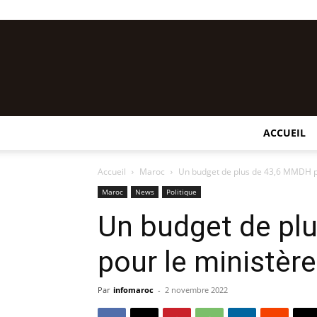
ACCUEIL
Accueil
Maroc
Un budget de plus de 43,6 MMDH pou
Maroc
News
Politique
Un budget de pl
pour le ministère 
Par
infomaroc
-
2 novembre 2022