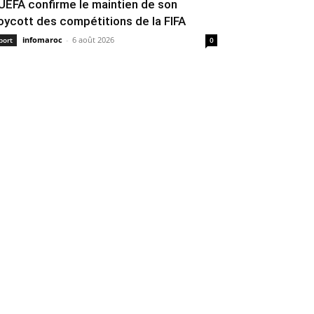
’UEFA confirme le maintien de son
oycott des compétitions de la FIFA
infomaroc
-
6 août 2026
port
0