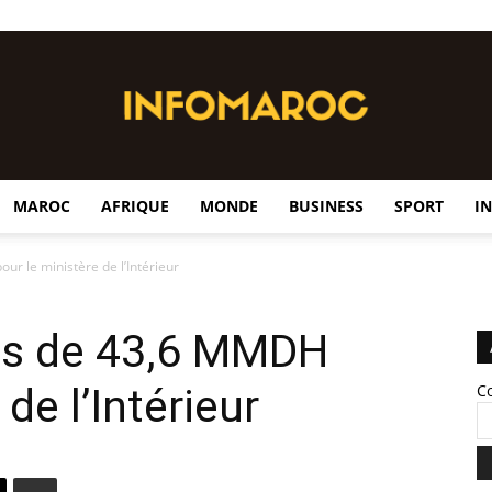
MAROC
AFRIQUE
MONDE
BUSINESS
SPORT
I
InfoMaroc
r le ministère de l’Intérieur
us de 43,6 MMDH
de l’Intérieur
C