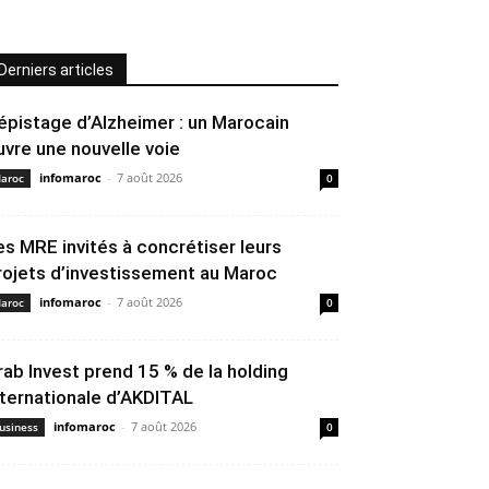
Derniers articles
épistage d’Alzheimer : un Marocain
uvre une nouvelle voie
infomaroc
-
7 août 2026
aroc
0
es MRE invités à concrétiser leurs
rojets d’investissement au Maroc
infomaroc
-
7 août 2026
aroc
0
rab Invest prend 15 % de la holding
nternationale d’AKDITAL
infomaroc
-
7 août 2026
usiness
0