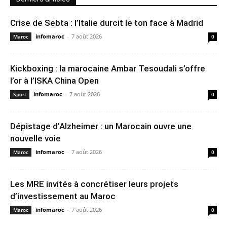
Crise de Sebta : l’Italie durcit le ton face à Madrid
infomaroc
-
7 août 2026
Maroc
0
Kickboxing : la marocaine Ambar Tesoudali s’offre
l’or à l’ISKA China Open
infomaroc
-
7 août 2026
Sport
0
Dépistage d’Alzheimer : un Marocain ouvre une
nouvelle voie
infomaroc
-
7 août 2026
Maroc
0
Les MRE invités à concrétiser leurs projets
d’investissement au Maroc
infomaroc
-
7 août 2026
Maroc
0