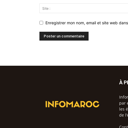
Enregistrer mon nom, email et site web dans
À 
Info
par 
les 
de l
Cont