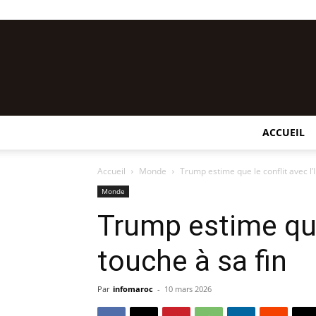
ACCUEIL
Accueil
Monde
Trump estime que le conflit avec l’
Monde
Trump estime que 
touche à sa fin
Par
infomaroc
-
10 mars 2026