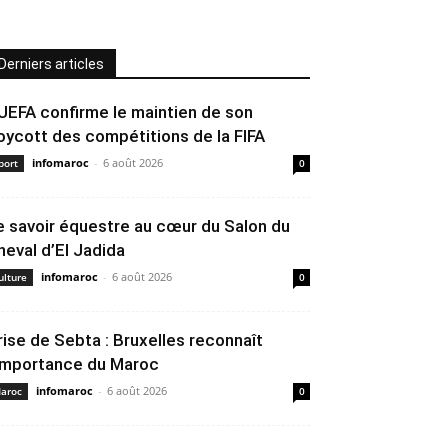
Derniers articles
’UEFA confirme le maintien de son
oycott des compétitions de la FIFA
infomaroc
-
6 août 2026
port
0
e savoir équestre au cœur du Salon du
heval d’El Jadida
infomaroc
-
6 août 2026
ulture
0
rise de Sebta : Bruxelles reconnaît
’importance du Maroc
infomaroc
-
6 août 2026
aroc
0