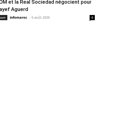
’OM et la Real Sociedad négocient pour
ayef Aguerd
infomaroc
-
6 août 2026
port
0