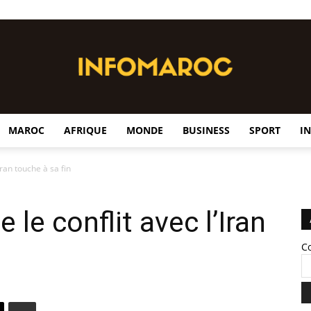
MAROC
AFRIQUE
MONDE
BUSINESS
SPORT
I
InfoMaroc
Iran touche à sa fin
le conflit avec l’Iran
C