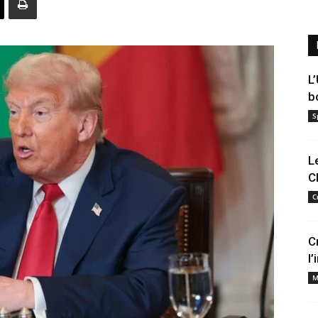
L
b
S
L
C
C
C
l
M