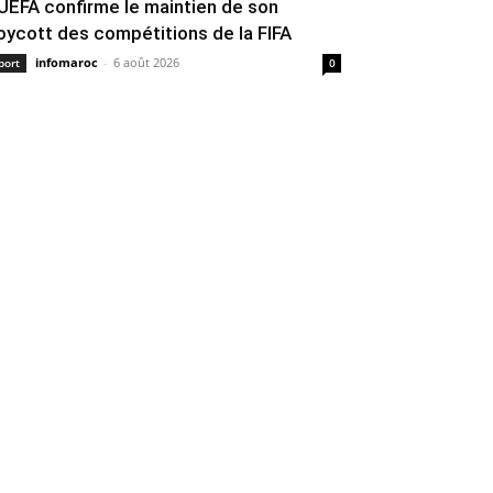
’UEFA confirme le maintien de son
oycott des compétitions de la FIFA
infomaroc
-
6 août 2026
port
0