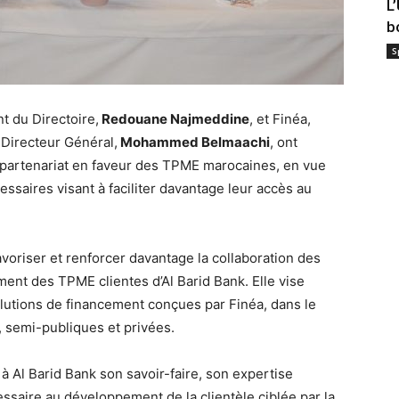
L
b
S
t du Directoire,
Redouane Najmeddine
, et Finéa,
 Directeur Général,
Mohammed Belmaachi
, ont
 partenariat en faveur des TPME marocaines, en vue
ssaires visant à faciliter davantage leur accès au
avoriser et renforcer davantage la collaboration des
ent des TPME clientes d’Al Barid Bank. Elle vise
olutions de financement conçues par Finéa, dans le
 semi-publiques et privées.
à Al Barid Bank son savoir-faire, son expertise
saire au développement de la clientèle ciblée par la