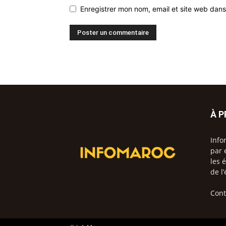
Enregistrer mon nom, email et site web dans
À 
Info
par 
les 
de l
Cont