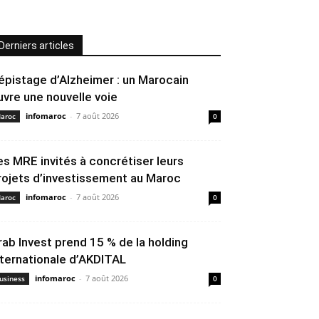
Derniers articles
épistage d’Alzheimer : un Marocain
uvre une nouvelle voie
infomaroc
-
7 août 2026
aroc
0
es MRE invités à concrétiser leurs
rojets d’investissement au Maroc
infomaroc
-
7 août 2026
aroc
0
rab Invest prend 15 % de la holding
nternationale d’AKDITAL
infomaroc
-
7 août 2026
usiness
0