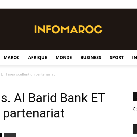
MAROC
AFRIQUE
MONDE
BUSINESS
SPORT
I
InfoMaroc
ET Finéa scellent un partenariat
. Al Barid Bank ET
 partenariat
C