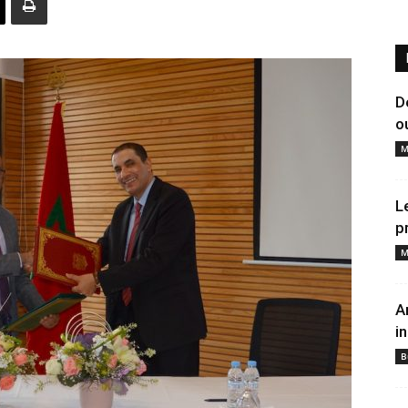
D
o
M
L
p
M
A
i
B