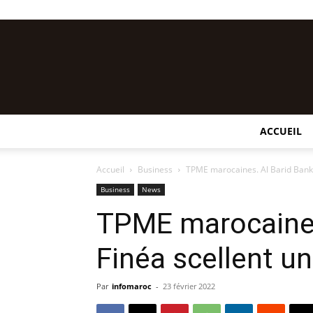
ACCUEIL
Accueil
Business
TPME marocaines. Al Barid Bank 
Business
News
TPME marocaines
Finéa scellent un
Par
infomaroc
-
23 février 2022