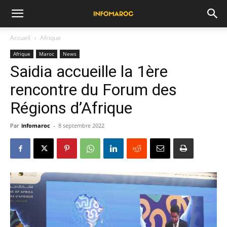
Accueil
Afrique
Afrique
Maroc
News
Saidia accueille la 1ère
rencontre du Forum des
Régions d’Afrique
Par
infomaroc
-
8 septembre 2022