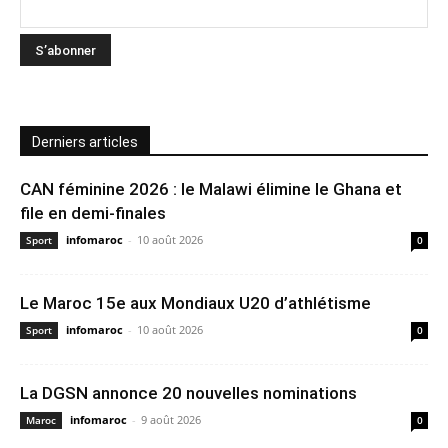
Derniers articles
CAN féminine 2026 : le Malawi élimine le Ghana et
file en demi-finales
infomaroc
-
10 août 2026
Sport
0
Le Maroc 15e aux Mondiaux U20 d’athlétisme
infomaroc
-
10 août 2026
Sport
0
La DGSN annonce 20 nouvelles nominations
infomaroc
-
9 août 2026
Maroc
0