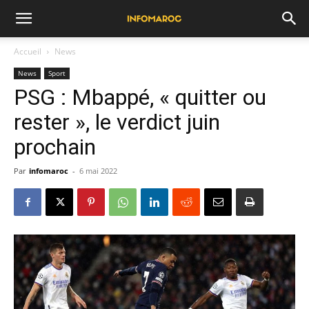
Accueil
News
News
Sport
PSG : Mbappé, « quitter ou
rester », le verdict juin
prochain
Par
infomaroc
-
6 mai 2022