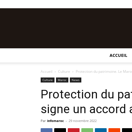
ACCUEIL
Accueil
Culture
Protection du patrimoine. Le Mar
Culture
Maroc
News
Protection du pa
signe un accord
Par
infomaroc
-
29 novembre 2022