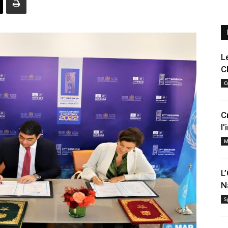
L
C
C
C
l
M
L
N
S