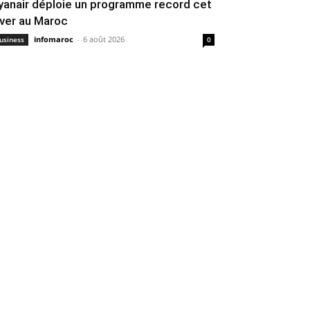
yanair déploie un programme record cet
iver au Maroc
infomaroc
-
6 août 2026
usiness
0