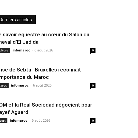
Derniers articles
e savoir équestre au cœur du Salon du
heval d’El Jadida
infomaroc
-
6 août 2026
ulture
0
rise de Sebta : Bruxelles reconnaît
’importance du Maroc
infomaroc
-
6 août 2026
aroc
0
’OM et la Real Sociedad négocient pour
ayef Aguerd
infomaroc
-
6 août 2026
port
0