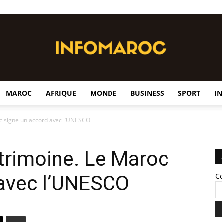
MAROC
AFRIQUE
MONDE
BUSINESS
SPORT
I
InfoMaroc
oc signe un accord avec l’UNESCO
trimoine. Le Maroc
 avec l’UNESCO
C