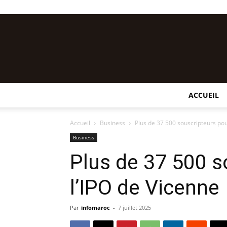
ACCUEIL
Accueil
Business
Plus de 37 500 souscripteurs pou
Business
Plus de 37 500 s
l’IPO de Vicenne
Par
infomaroc
-
7 juillet 2025