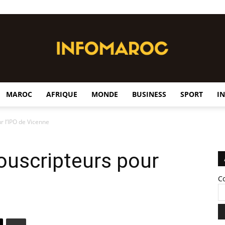
MAROC
AFRIQUE
MONDE
BUSINESS
SPORT
I
InfoMaroc
r l’IPO de Vicenne
ouscripteurs pour
C