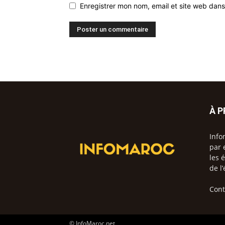
Enregistrer mon nom, email et site web dans
À 
Info
par 
les 
de l
Cont
© InfoMaroc.net