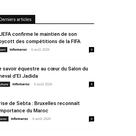
Derniers articles
’UEFA confirme le maintien de son
oycott des compétitions de la FIFA
infomaroc
-
6 août 2026
port
0
e savoir équestre au cœur du Salon du
heval d’El Jadida
infomaroc
-
6 août 2026
ulture
0
rise de Sebta : Bruxelles reconnaît
’importance du Maroc
infomaroc
-
6 août 2026
aroc
0