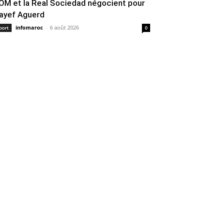
’OM et la Real Sociedad négocient pour
ayef Aguerd
infomaroc
-
6 août 2026
port
0