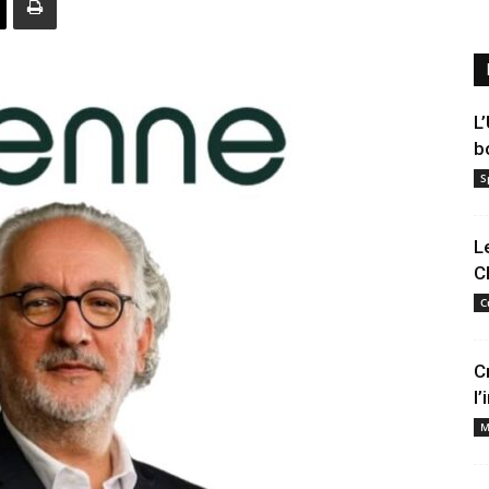
L
b
S
L
C
C
C
l
M