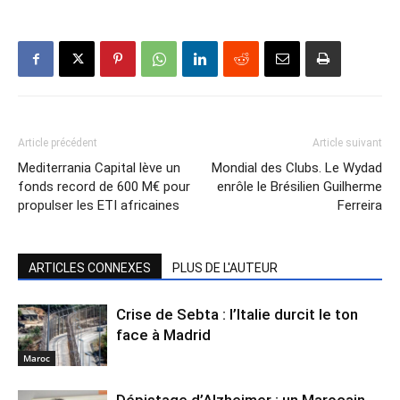
Article précédent
Article suivant
Mediterrania Capital lève un
Mondial des Clubs. Le Wydad
fonds record de 600 M€ pour
enrôle le Brésilien Guilherme
propulser les ETI africaines
Ferreira
ARTICLES CONNEXES
PLUS DE L'AUTEUR
Crise de Sebta : l’Italie durcit le ton
face à Madrid
Maroc
Dépistage d’Alzheimer : un Marocain