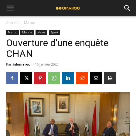
Accueil
Maroc
Maroc
Monde
News
Sport
Ouverture d’une enquête
CHAN
Par
infomaroc
-
16 janvier 2023