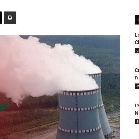
L
C
C
C
l
M
L
N
S