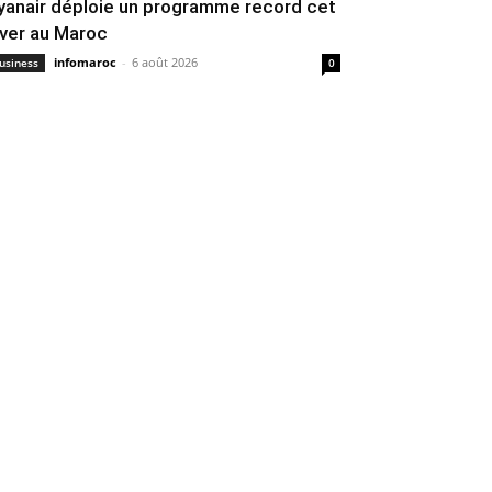
yanair déploie un programme record cet
iver au Maroc
infomaroc
-
6 août 2026
usiness
0