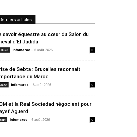
Derniers articles
e savoir équestre au cœur du Salon du
heval d’El Jadida
infomaroc
-
6 août 2026
ulture
0
rise de Sebta : Bruxelles reconnaît
’importance du Maroc
infomaroc
-
6 août 2026
aroc
0
’OM et la Real Sociedad négocient pour
ayef Aguerd
infomaroc
-
6 août 2026
port
0