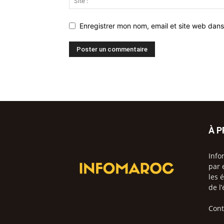
Enregistrer mon nom, email et site web dans
À 
Info
par 
les 
de l
Cont