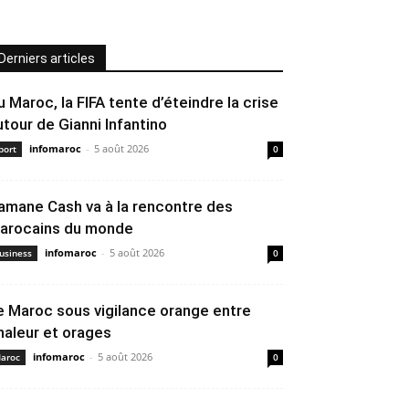
Derniers articles
u Maroc, la FIFA tente d’éteindre la crise
utour de Gianni Infantino
infomaroc
-
5 août 2026
port
0
amane Cash va à la rencontre des
arocains du monde
infomaroc
-
5 août 2026
usiness
0
e Maroc sous vigilance orange entre
haleur et orages
infomaroc
-
5 août 2026
aroc
0