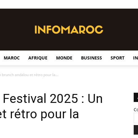
MAROC
AFRIQUE
MONDE
BUSINESS
SPORT
I
InfoMaroc
 brunch andalou et rétro pour la...
 Festival 2025 : Un
t rétro pour la
C