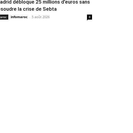
adrid débloque 25 millions d’euros sans
ésoudre la crise de Sebta
infomaroc
-
5 août 2026
aroc
0