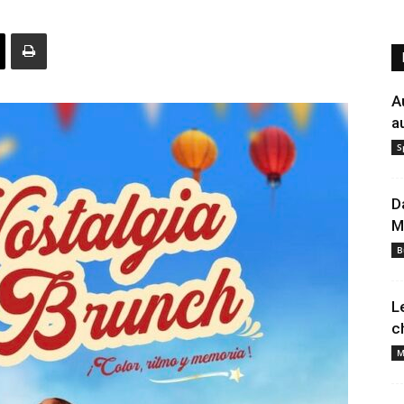
A
a
S
D
M
B
L
c
M