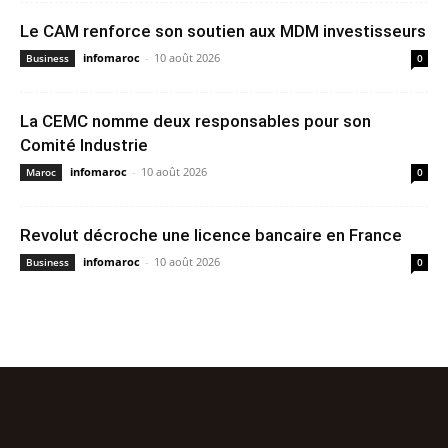
Le CAM renforce son soutien aux MDM investisseurs
infomaroc
-
10 août 2026
Business
0
La CEMC nomme deux responsables pour son
Comité Industrie
infomaroc
-
10 août 2026
Maroc
0
Revolut décroche une licence bancaire en France
infomaroc
-
10 août 2026
Business
0