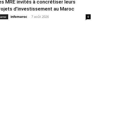
es MRE invités à concrétiser leurs
rojets d’investissement au Maroc
infomaroc
-
7 août 2026
aroc
0