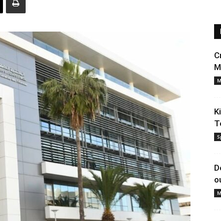
C
M
M
K
T
S
D
o
M