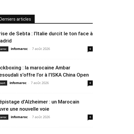
Derniers articles
rise de Sebta : l’Italie durcit le ton face à
adrid
infomaroc
-
7 août 2026
aroc
0
ickboxing : la marocaine Ambar
esoudali s’offre l’or à l’ISKA China Open
infomaroc
-
7 août 2026
port
0
épistage d’Alzheimer : un Marocain
uvre une nouvelle voie
infomaroc
-
7 août 2026
aroc
0