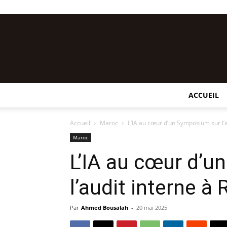
ACCUEIL
Accueil
Maroc
L’IA au cœur d’un Symposium sur l’a
Maroc
L’IA au cœur d’
l’audit interne à
Par
Ahmed Bousalah
-
20 mai 2025