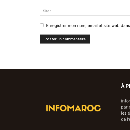
Enregistrer mon nom, email et site web dans
À 
Info
par 
les 
de l