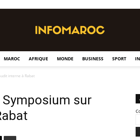
MAROC
AFRIQUE
MONDE
BUSINESS
SPORT
I
InfoMaroc
udit interne à Rabat
un Symposium sur
 Rabat
C