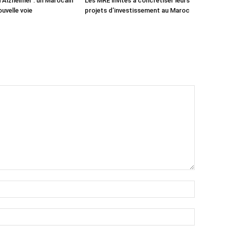
’Alzheimer : un Marocain
Les MRE invités à concrétiser leurs
uvelle voie
projets d’investissement au Maroc