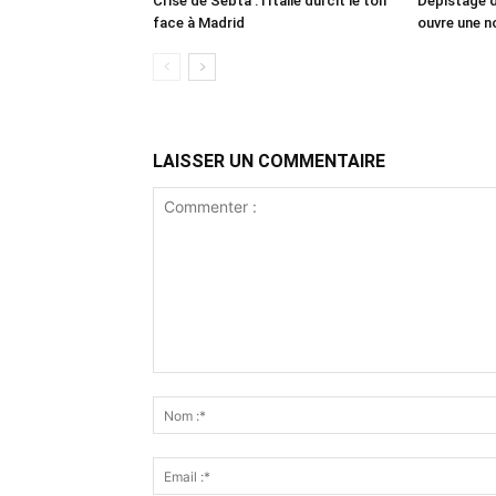
Crise de Sebta : l’Italie durcit le ton
Dépistage d
face à Madrid
ouvre une no
LAISSER UN COMMENTAIRE