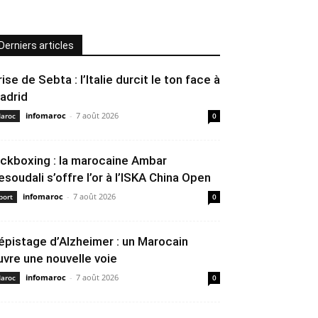
Derniers articles
rise de Sebta : l’Italie durcit le ton face à
adrid
infomaroc
-
7 août 2026
aroc
0
ickboxing : la marocaine Ambar
esoudali s’offre l’or à l’ISKA China Open
infomaroc
-
7 août 2026
port
0
épistage d’Alzheimer : un Marocain
uvre une nouvelle voie
infomaroc
-
7 août 2026
aroc
0