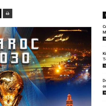
C
M
M
K
T
S
D
o
M