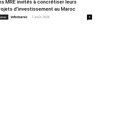
es MRE invités à concrétiser leurs
rojets d’investissement au Maroc
infomaroc
-
7 août 2026
aroc
0