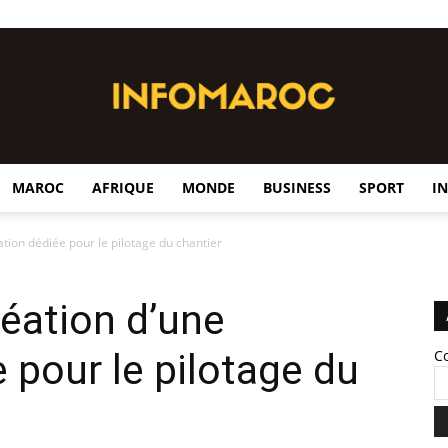
MAROC
AFRIQUE
MONDE
BUSINESS
SPORT
I
InfoMaroc
tion dédiée pour le pilotage du chantier
éation d’une
 pour le pilotage du
C