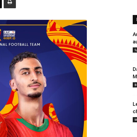
A
a
S
D
M
B
L
c
M