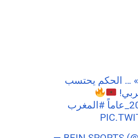
بعد الرجوع لتقنية الـ »VAR » … حكم يحتسب
غربي
#المغرب
PIC.TW
— BEIN SPORTS (