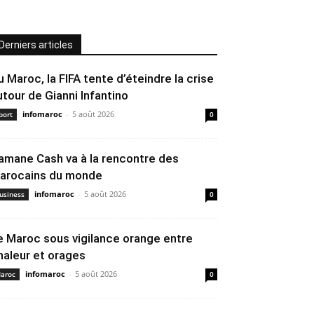
Derniers articles
u Maroc, la FIFA tente d’éteindre la crise
utour de Gianni Infantino
infomaroc
-
5 août 2026
port
0
amane Cash va à la rencontre des
arocains du monde
infomaroc
-
5 août 2026
usiness
0
e Maroc sous vigilance orange entre
haleur et orages
infomaroc
-
5 août 2026
aroc
0