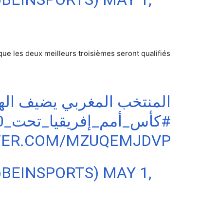
ue les deux meilleurs troisièmes seront qualifiés
المنتخب المغربي يضيف اله
#كأس_أمم_إفريقيا_تحت_20_عاماً
TTER.COM/MZUQEMJDVP
@BEINSPORTS)
MAY 1,