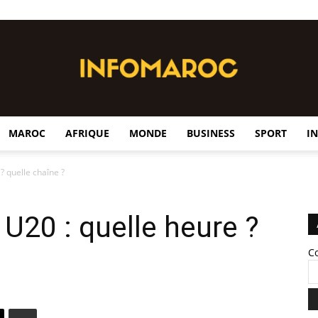
MAROC
AFRIQUE
MONDE
BUSINESS
SPORT
I
InfoMaroc
? quelle chaîne ?
 U20 : quelle heure ?
C