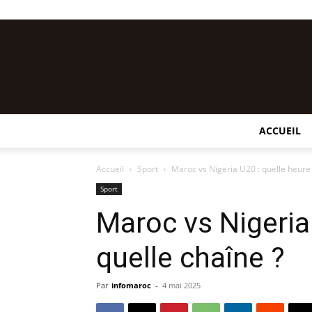
ACCUEIL
Accueil
Sport
Maroc vs Nigeria U20 : quelle heure 
Sport
Maroc vs Nigeria
quelle chaîne ?
Par
infomaroc
-
4 mai 2025