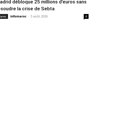
adrid débloque 25 millions d’euros sans
ésoudre la crise de Sebta
infomaroc
-
5 août 2026
aroc
0