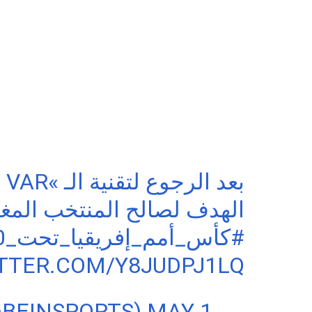
ال
الهدف لصالح المنتخب الم!
#كأس_أمم_إفريقيا_تحت_20_عاماً
ITTER.COM/Y8JUDPJ1LQ
@BEINSPORTS)
MAY 1,