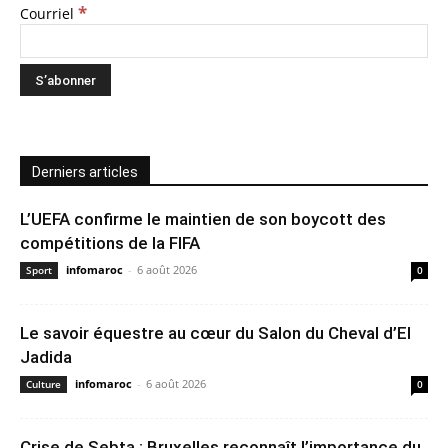
*
Courriel
Derniers articles
L’UEFA confirme le maintien de son boycott des
compétitions de la FIFA
infomaroc
-
6 août 2026
Sport
0
Le savoir équestre au cœur du Salon du Cheval d’El
Jadida
infomaroc
-
6 août 2026
Culture
0
Crise de Sebta : Bruxelles reconnaît l’importance du