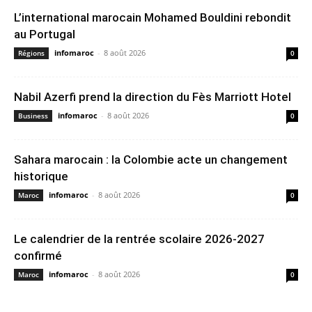
L’international marocain Mohamed Bouldini rebondit
au Portugal
infomaroc
-
8 août 2026
Régions
0
Nabil Azerfi prend la direction du Fès Marriott Hotel
infomaroc
-
8 août 2026
Business
0
Sahara marocain : la Colombie acte un changement
historique
infomaroc
-
8 août 2026
Maroc
0
Le calendrier de la rentrée scolaire 2026-2027
confirmé
infomaroc
-
8 août 2026
Maroc
0