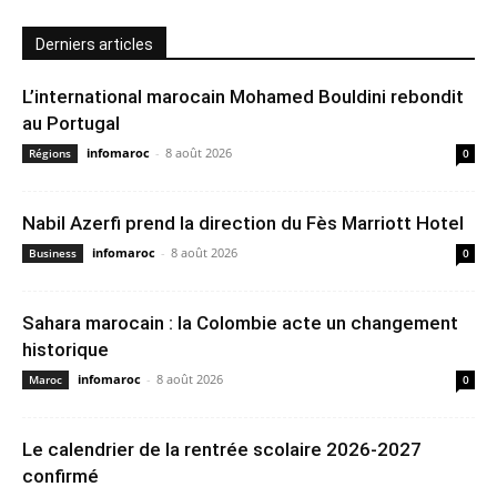
Derniers articles
L’international marocain Mohamed Bouldini rebondit
au Portugal
infomaroc
-
8 août 2026
Régions
0
Nabil Azerfi prend la direction du Fès Marriott Hotel
infomaroc
-
8 août 2026
Business
0
Sahara marocain : la Colombie acte un changement
historique
infomaroc
-
8 août 2026
Maroc
0
Le calendrier de la rentrée scolaire 2026-2027
confirmé