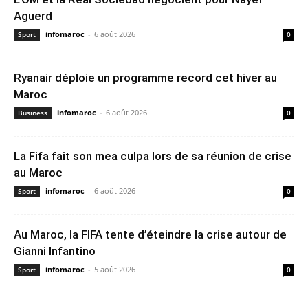
Aguerd
infomaroc
-
6 août 2026
Sport
0
Ryanair déploie un programme record cet hiver au
Maroc
infomaroc
-
6 août 2026
Business
0
La Fifa fait son mea culpa lors de sa réunion de crise
au Maroc
infomaroc
-
6 août 2026
Sport
0
Au Maroc, la FIFA tente d’éteindre la crise autour de
Gianni Infantino
infomaroc
-
5 août 2026
Sport
0