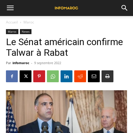
Accueil
Maroc
Maroc
News
Le Sénat américain confirme
Talwar à Rabat
Par
infomaroc
-
9 septembre 2022