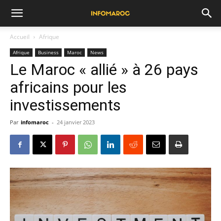
Accueil
Afrique
Afrique
Business
Maroc
News
Le Maroc « allié » à 26 pays
africains pour les
investissements
Par
infomaroc
-
24 janvier 2023