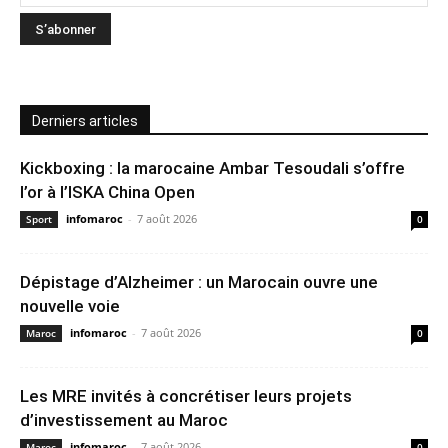
Derniers articles
Kickboxing : la marocaine Ambar Tesoudali s’offre
l’or à l’ISKA China Open
infomaroc
-
7 août 2026
Sport
0
Dépistage d’Alzheimer : un Marocain ouvre une
nouvelle voie
infomaroc
-
7 août 2026
Maroc
0
Les MRE invités à concrétiser leurs projets
d’investissement au Maroc
infomaroc
-
7 août 2026
Maroc
0