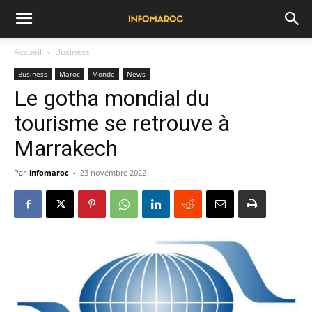
Accueil
Business
Business
Maroc
Monde
News
Le gotha mondial du
tourisme se retrouve à
Marrakech
Par
infomaroc
-
23 novembre 2022