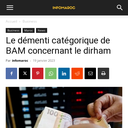
Accueil
Business
Business
Maroc
News
Le démenti catégorique de
BAM concernant le dirham
Par
infomaroc
-
19 janvier 2023