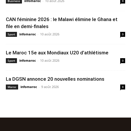
infomaroc
-
10 août 2026
Business
0
CAN féminine 2026 : le Malawi élimine le Ghana et
file en demi-finales
infomaroc
-
10 août 2026
Sport
0
Le Maroc 15e aux Mondiaux U20 d’athlétisme
infomaroc
-
10 août 2026
Sport
0
La DGSN annonce 20 nouvelles nominations
infomaroc
-
9 août 2026
Maroc
0