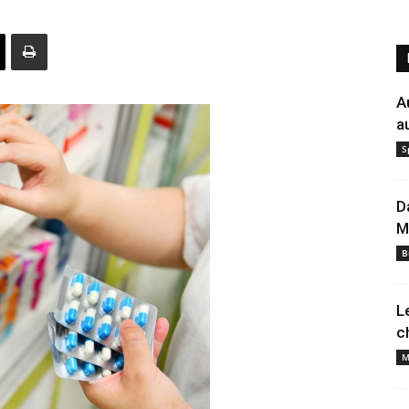
A
a
S
D
M
B
L
c
M