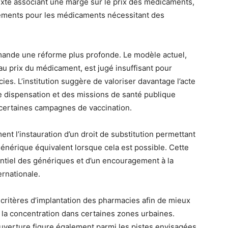
xte associant une marge sur le prix des médicaments,
pléments pour les médicaments nécessitant des
mande une réforme plus profonde. Le modèle actuel,
au prix du médicament, est jugé insuffisant pour
es. L’institution suggère de valoriser davantage l’acte
 dispensation et des missions de santé publique
 certaines campagnes de vaccination.
t l’instauration d’un droit de substitution permettant
nérique équivalent lorsque cela est possible. Cette
entiel des génériques et d’un encouragement à la
rnationale.
 critères d’implantation des pharmacies afin de mieux
ter la concentration dans certaines zones urbaines.
uverture figure également parmi les pistes envisagées