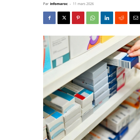
Par
infomaroc
-
11 mars 2026