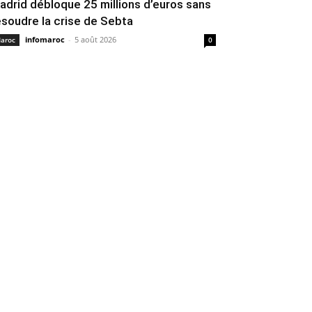
adrid débloque 25 millions d’euros sans
ésoudre la crise de Sebta
infomaroc
-
5 août 2026
aroc
0