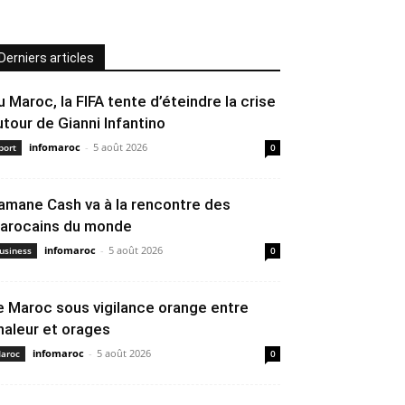
Derniers articles
u Maroc, la FIFA tente d’éteindre la crise
utour de Gianni Infantino
infomaroc
-
5 août 2026
port
0
amane Cash va à la rencontre des
arocains du monde
infomaroc
-
5 août 2026
usiness
0
e Maroc sous vigilance orange entre
haleur et orages
infomaroc
-
5 août 2026
aroc
0