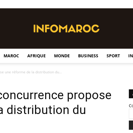
MAROC
AFRIQUE
MONDE
BUSINESS
SPORT
I
InfoMaroc
e une réforme de la distribution du...
 concurrence propose
 distribution du
C