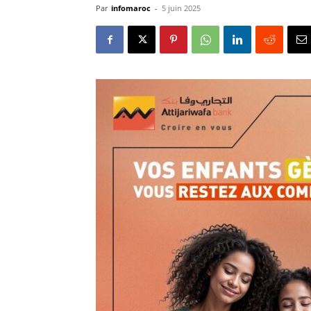
Par
infomaroc
-
5 juin 2025