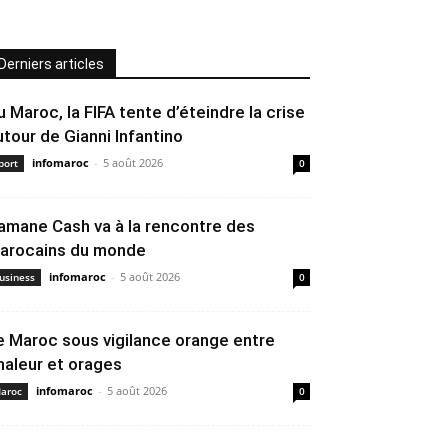
Derniers articles
u Maroc, la FIFA tente d’éteindre la crise
utour de Gianni Infantino
infomaroc
-
5 août 2026
port
0
amane Cash va à la rencontre des
arocains du monde
infomaroc
-
5 août 2026
usiness
0
e Maroc sous vigilance orange entre
haleur et orages
infomaroc
-
5 août 2026
aroc
0