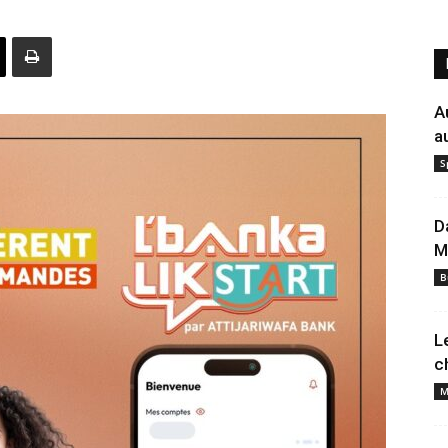
A
a
S
D
M
B
L
c
M