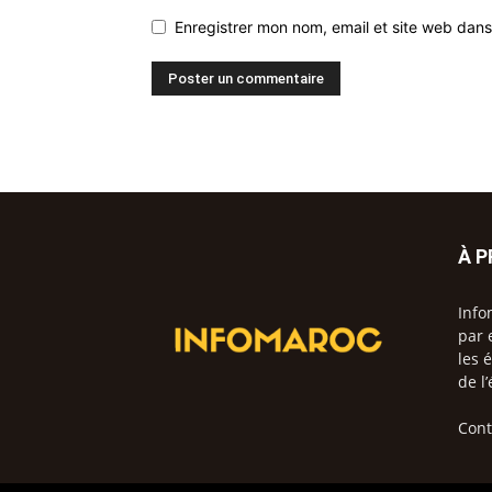
Enregistrer mon nom, email et site web dans
À 
Info
par 
les 
de l
Cont