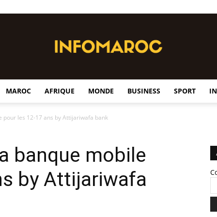
MAROC
AFRIQUE
MONDE
BUSINESS
SPORT
I
InfoMaroc
e pour les 12-17 ans by Attijariwafa bank
 la banque mobile
s by Attijariwafa
C