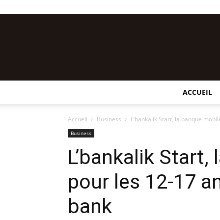
ACCUEIL
Accueil
Business
L’bankalik Start, la banque mobil
Business
L’bankalik Start,
pour les 12-17 an
bank