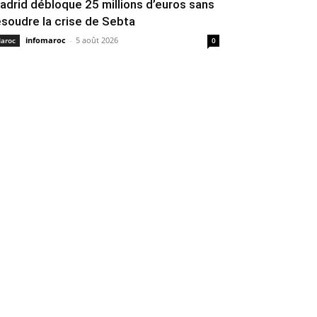
adrid débloque 25 millions d’euros sans
ésoudre la crise de Sebta
infomaroc
-
5 août 2026
aroc
0