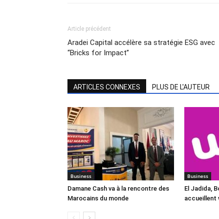
Article précédent
Aradei Capital accélère sa stratégie ESG avec
“Bricks for Impact”
ARTICLES CONNEXES
PLUS DE L'AUTEUR
Business
Business
Damane Cash va à la rencontre des
El Jadida, 
Marocains du monde
accueillent 