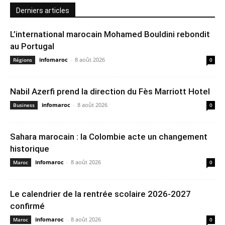
Derniers articles
L’international marocain Mohamed Bouldini rebondit
au Portugal
infomaroc
-
8 août 2026
Régions
0
Nabil Azerfi prend la direction du Fès Marriott Hotel
infomaroc
-
8 août 2026
Business
0
Sahara marocain : la Colombie acte un changement
historique
infomaroc
-
8 août 2026
Maroc
0
Le calendrier de la rentrée scolaire 2026-2027
confirmé
infomaroc
-
8 août 2026
Maroc
0