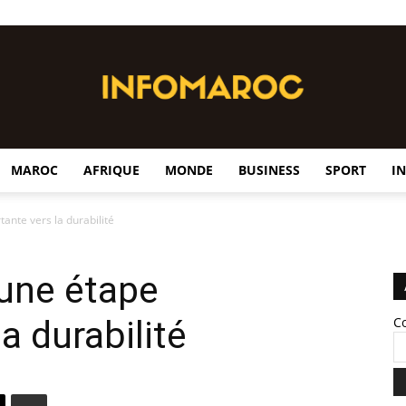
MAROC
AFRIQUE
MONDE
BUSINESS
SPORT
I
InfoMaroc
ante vers la durabilité
 une étape
a durabilité
C