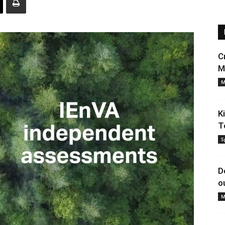
C
M
M
K
T
S
D
o
M