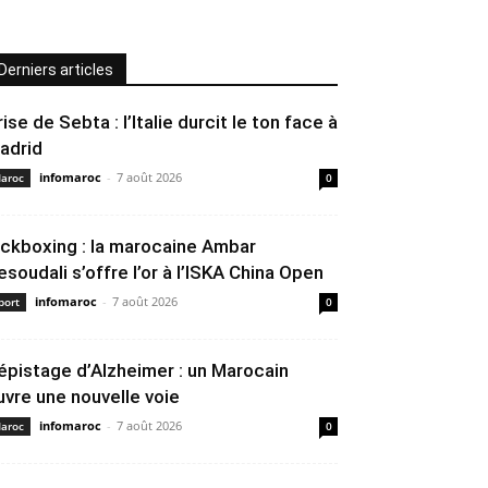
Derniers articles
rise de Sebta : l’Italie durcit le ton face à
adrid
infomaroc
-
7 août 2026
aroc
0
ickboxing : la marocaine Ambar
esoudali s’offre l’or à l’ISKA China Open
infomaroc
-
7 août 2026
port
0
épistage d’Alzheimer : un Marocain
uvre une nouvelle voie
infomaroc
-
7 août 2026
aroc
0