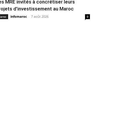
es MRE invités à concrétiser leurs
rojets d’investissement au Maroc
infomaroc
-
7 août 2026
aroc
0