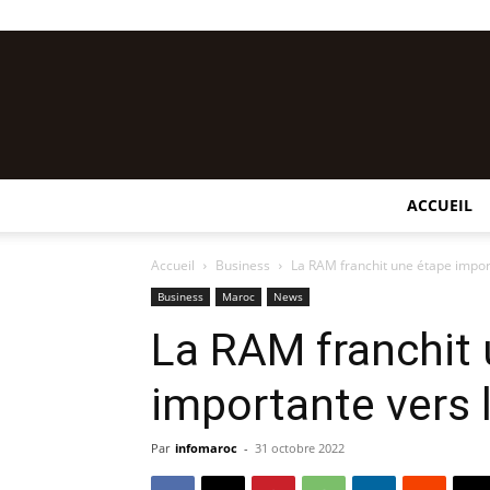
ACCUEIL
Accueil
Business
La RAM franchit une étape import
Business
Maroc
News
La RAM franchit
importante vers l
Par
infomaroc
-
31 octobre 2022