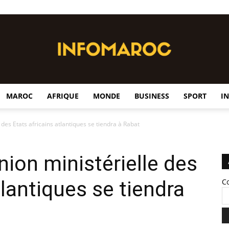
MAROC
AFRIQUE
MONDE
BUSINESS
SPORT
I
InfoMaroc
 des Etats africains atlantiques se tiendra à Rabat
nion ministérielle des
tlantiques se tiendra
C