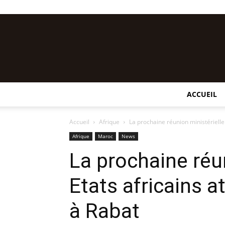
ACCUEIL
Accueil
Afrique
La prochaine réunion ministérielle
Afrique
Maroc
News
La prochaine réu
Etats africains a
à Rabat