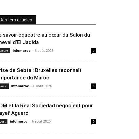
Derniers articles
e savoir équestre au cœur du Salon du
heval d’El Jadida
infomaroc
-
6 août 2026
ulture
0
rise de Sebta : Bruxelles reconnaît
’importance du Maroc
infomaroc
-
6 août 2026
aroc
0
’OM et la Real Sociedad négocient pour
ayef Aguerd
infomaroc
-
6 août 2026
port
0