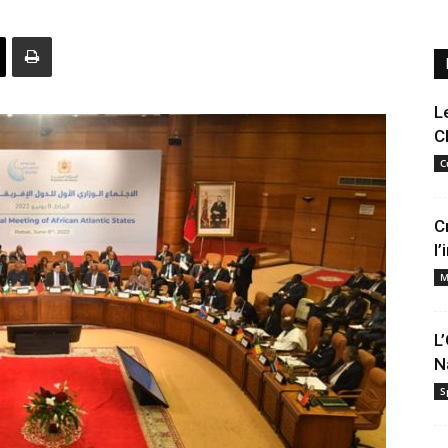
L
C
C
C
l
M
L
N
S