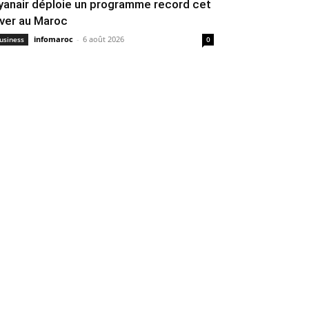
yanair déploie un programme record cet
iver au Maroc
infomaroc
-
6 août 2026
usiness
0