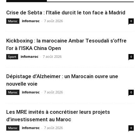
Crise de Sebta : l’Italie durcit le ton face à Madrid
infomaroc
-
7 août 2026
Maroc
0
Kickboxing : la marocaine Ambar Tesoudali s’offre
l’or à l’ISKA China Open
infomaroc
-
7 août 2026
Sport
0
Dépistage d’Alzheimer : un Marocain ouvre une
nouvelle voie
infomaroc
-
7 août 2026
Maroc
0
Les MRE invités à concrétiser leurs projets
d’investissement au Maroc
infomaroc
-
7 août 2026
Maroc
0