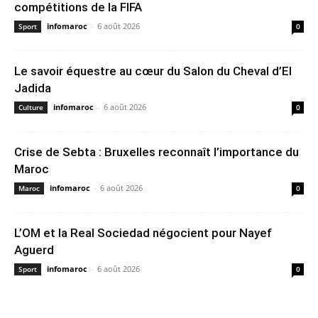
compétitions de la FIFA
infomaroc
-
6 août 2026
Sport
0
Le savoir équestre au cœur du Salon du Cheval d’El
Jadida
infomaroc
-
6 août 2026
Culture
0
Crise de Sebta : Bruxelles reconnaît l’importance du
Maroc
infomaroc
-
6 août 2026
Maroc
0
L’OM et la Real Sociedad négocient pour Nayef
Aguerd
infomaroc
-
6 août 2026
Sport
0