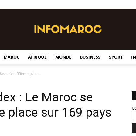
MAROC
AFRIQUE
MONDE
BUSINESS
SPORT
I
InfoMaroc
lasse à la 55ème place...
ex : Le Maroc se
e place sur 169 pays
C