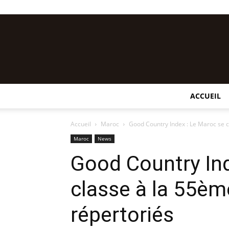
ACCUEIL
Accueil
Maroc
Good Country Index : Le Maroc se c
Maroc
News
Good Country Ind
classe à la 55èm
répertoriés