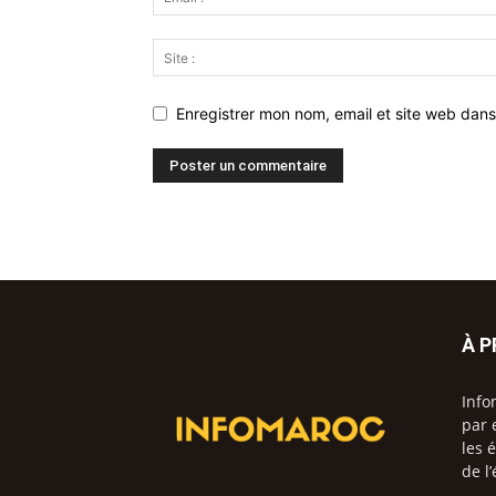
Enregistrer mon nom, email et site web dans
À 
Info
par 
les 
de l