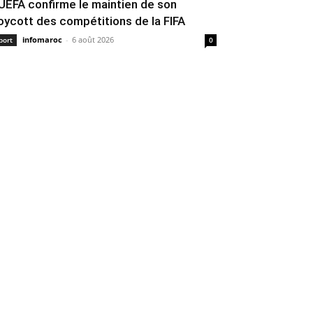
’UEFA confirme le maintien de son
oycott des compétitions de la FIFA
infomaroc
-
6 août 2026
port
0