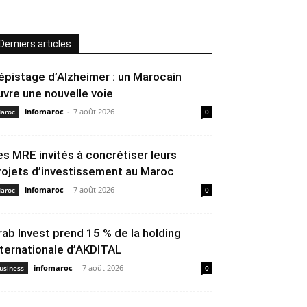
Derniers articles
épistage d’Alzheimer : un Marocain
uvre une nouvelle voie
infomaroc
-
7 août 2026
aroc
0
es MRE invités à concrétiser leurs
rojets d’investissement au Maroc
infomaroc
-
7 août 2026
aroc
0
rab Invest prend 15 % de la holding
nternationale d’AKDITAL
infomaroc
-
7 août 2026
usiness
0