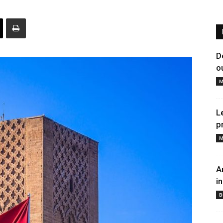
D
o
M
L
p
M
A
i
B